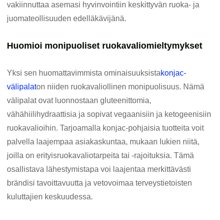
vakiinnuttaa asemasi hyvinvointiin keskittyvän ruoka- ja
juomateollisuuden edelläkävijänä.
Huomioi monipuoliset ruokavaliomieltymykset
Yksi sen huomattavimmista ominaisuuksista
konjac-
välipalat
on niiden ruokavaliollinen monipuolisuus. Nämä
välipalat ovat luonnostaan ​​gluteenittomia,
vähähiilihydraattisia ja sopivat vegaanisiin ja ketogeenisiin
ruokavalioihin. Tarjoamalla konjac-pohjaisia ​​tuotteita voit
palvella laajempaa asiakaskuntaa, mukaan lukien niitä,
joilla on erityisruokavaliotarpeita tai -rajoituksia. Tämä
osallistava lähestymistapa voi laajentaa merkittävästi
brändisi tavoittavuutta ja vetovoimaa terveystietoisten
kuluttajien keskuudessa.