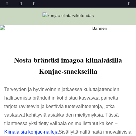
Kotiin
Uutiset
Nosta Brändisi Imagoa Kiinalaisilla Konjac-
Snackseilla
Nosta brändisi imagoa kiinalaisilla
Konjac-snackseilla
Terveyden ja hyvinvoinnin jatkaessa kuluttajatrendien
hallitsemista brändeihin kohdistuu kasvavaa painetta
tarjota ravitsevia ja kestäviä tuotevaihtoehtoja, jotka
vastaavat kehittyviä asiakkaiden mieltymyksiä. Tässä
tilanteessa yksi tietty välipala on mullistanut kaiken –
Kiinalaisia ​​konjac-nalleja
Sisällyttämällä näitä innovatiivisia