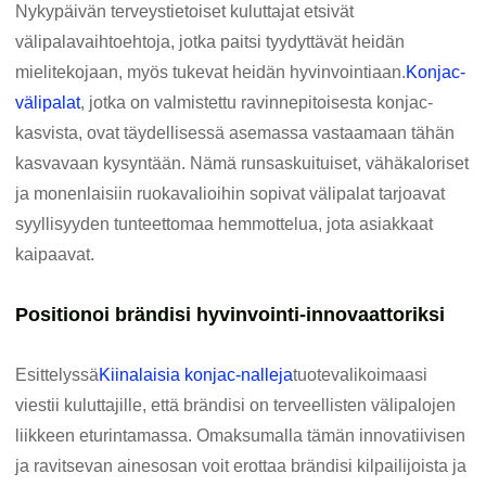
Nykypäivän terveystietoiset kuluttajat etsivät
välipalavaihtoehtoja, jotka paitsi tyydyttävät heidän
mielitekojaan, myös tukevat heidän hyvinvointiaan.
Konjac-
välipalat
, jotka on valmistettu ravinnepitoisesta konjac-
kasvista, ovat täydellisessä asemassa vastaamaan tähän
kasvavaan kysyntään. Nämä runsaskuituiset, vähäkaloriset
ja monenlaisiin ruokavalioihin sopivat välipalat tarjoavat
syyllisyyden tunteettomaa hemmottelua, jota asiakkaat
kaipaavat.
Positionoi brändisi hyvinvointi-innovaattoriksi
Esittelyssä
Kiinalaisia ​​konjac-nalleja
tuotevalikoimaasi
viestii kuluttajille, että brändisi on terveellisten välipalojen
liikkeen eturintamassa. Omaksumalla tämän innovatiivisen
ja ravitsevan ainesosan voit erottaa brändisi kilpailijoista ja