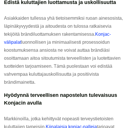
Edistä kuluttajien luottamusta ja uskollisuutta
Asiakkaiden tullessa yhä tietoisemmiksi ruoan ainesosista,
läpinäkyvyydestä ja aitoudesta on tulossa ratkaisevia
tekijöitä brändiluottamuksen rakentamisessa.
Konjac-
välipalat
luonnollisen ja minimaalisesti prosessoidun
koostumuksensa ansiosta ne voivat auttaa brändiäsi
osoittamaan aitoa sitoutumista terveellisten ja luotettavien
tuotteiden tarjoamiseen. Tämä puolestaan ​​voi edistää
vahvempaa kuluttajauskollisuutta ja positiivista
brändimainetta.
Hyödynnä terveellisen napostelun tulevaisuus
Konjacin avulla
Markkinoilla, jotka kehittyvät nopeasti terveystietoisten
kuluttajien tarpeisiin,
Kiinalaisia ​​konjac-nalleja
tarjoavat