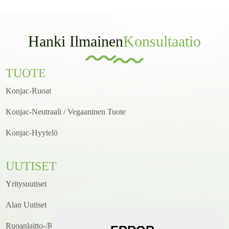
Hanki Ilmainen
Konsultaatio
TUOTE
Konjac-Ruoat
Konjac-Neutraali / Vegaaninen Tuote
Konjac-Hyytelö
UUTISET
Yritysuutiset
Alan Uutiset
Ruoanlaitto-/reseptiuutiset