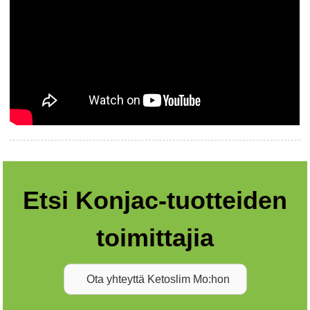
Etsi Konjac-tuotteiden
toimittajia
Ota yhteyttä Ketoslim Mo:hon