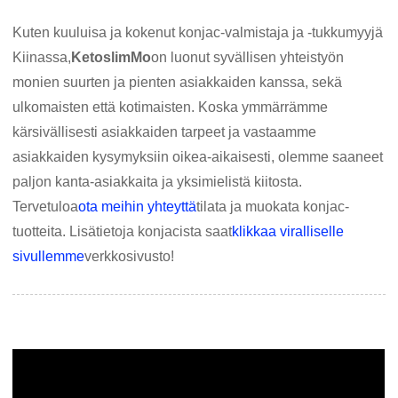
Kuten kuuluisa ja kokenut konjac-valmistaja ja -tukkumyyjä
Kiinassa,
KetoslimMo
on luonut syvällisen yhteistyön
monien suurten ja pienten asiakkaiden kanssa, sekä
ulkomaisten että kotimaisten. Koska ymmärrämme
kärsivällisesti asiakkaiden tarpeet ja vastaamme
asiakkaiden kysymyksiin oikea-aikaisesti, olemme saaneet
paljon kanta-asiakkaita ja yksimielistä kiitosta.
Tervetuloa
ota meihin yhteyttä
tilata ja muokata konjac-
tuotteita. Lisätietoja konjacista saat
klikkaa viralliselle
sivullemme
verkkosivusto!