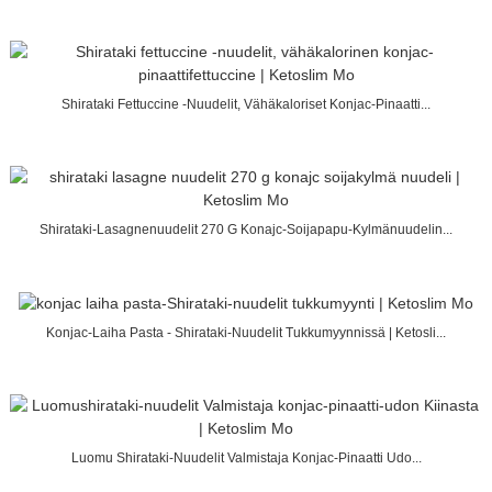
Shirataki Fettuccine -nuudelit, Vähäkaloriset Konjac-Pinaatti...
Shirataki-Lasagnenuudelit 270 G Konajc-Soijapapu-Kylmänuudelin...
Konjac-Laiha Pasta - Shirataki-Nuudelit Tukkumyynnissä | Ketosli...
Luomu Shirataki-Nuudelit Valmistaja Konjac-Pinaatti Udo...