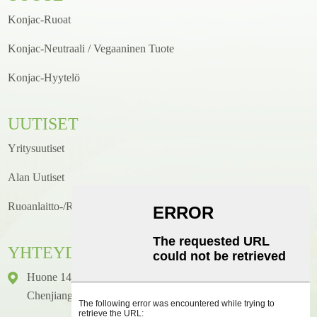
Konjac-Ruoat
Konjac-Neutraali / Vegaaninen Tuote
Konjac-Hyytelö
UUTISET
Yritysuutiset
Alan Uutiset
Ruoanlaitto-/reseptiuutiset
YHTEYDENOTTO
Huone 1416, Kerros 14, Junhao International Building, Nro 2,
Chenjiang Zhongkai Avenue, Huicheng District, Huizhou City