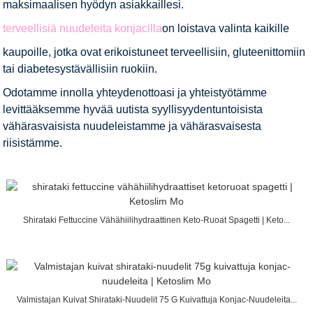
maksimaalisen hyödyn asiakkaillesi.
terveellisiä nuudeleita konjacilla
on loistava valinta kaikille
kaupoille, jotka ovat erikoistuneet terveellisiin, gluteenittomiin
tai diabetesystävällisiin ruokiin.
Odotamme innolla yhteydenottoasi ja yhteistyötämme
levittääksemme hyvää uutista syyllisyydentuntoisista
vähärasvaisista nuudeleistamme ja vähärasvaisesta
riisistämme.
Shirataki Fettuccine Vähähiilihydraattinen Keto-Ruoat Spagetti | Keto...
Valmistajan Kuivat Shirataki-Nuudelit 75 G Kuivattuja Konjac-Nuudeleita...