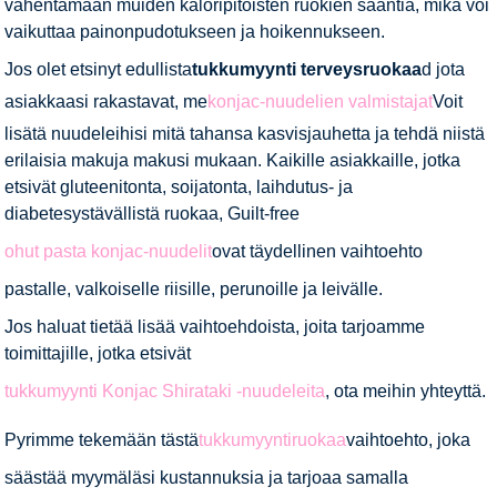
vähentämään muiden kaloripitoisten ruokien saantia, mikä voi
vaikuttaa painonpudotukseen ja hoikennukseen.
Jos olet etsinyt edullista
tukkumyynti terveysruokaa
d jota
asiakkaasi rakastavat, me
konjac-nuudelien valmistajat
Voit
lisätä nuudeleihisi mitä tahansa kasvisjauhetta ja tehdä niistä
erilaisia ​​makuja makusi mukaan. Kaikille asiakkaille, jotka
etsivät gluteenitonta, soijatonta, laihdutus- ja
diabetesystävällistä ruokaa, Guilt-free
ohut pasta konjac-nuudelit
ovat täydellinen vaihtoehto
pastalle, valkoiselle riisille, perunoille ja leivälle.
Jos haluat tietää lisää vaihtoehdoista, joita tarjoamme
toimittajille, jotka etsivät
tukkumyynti Konjac Shirataki -nuudeleita
, ota meihin yhteyttä.
Pyrimme tekemään tästä
tukkumyyntiruokaa
vaihtoehto, joka
säästää myymäläsi kustannuksia ja tarjoaa samalla