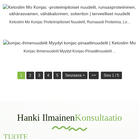
Ketoslim Mo Konjac Proteiinipitoiset Nuudelit, Runsaasti Proteiinia, Lo...
Konjac-Ihmenuudelit Myydyt Konjac-Pinaattinuudelit ...
1
2
3
4
5
Seuraava >
>>
Sivu 1 / 5
Hanki Ilmainen
Konsultaatio
TUOTE