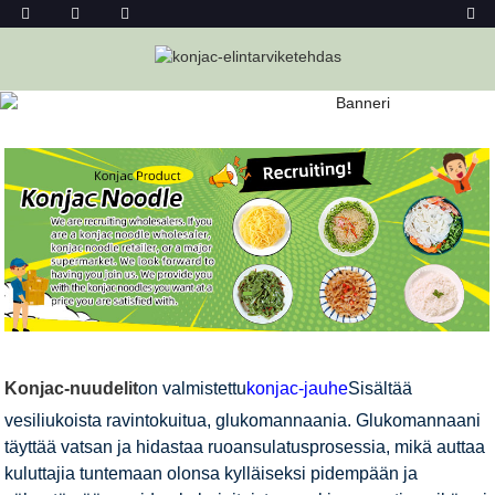
KONJAC-NUUDELI
Kotiin
Konjac-Ruoat
Konjac-Nuudelit
Konjac-Nuudeli
Konjac-nuudelit
on valmistettu
konjac-jauhe
Sisältää
vesiliukoista ravintokuitua, glukomannaania. Glukomannaani
täyttää vatsan ja hidastaa ruoansulatusprosessia, mikä auttaa
kuluttajia tuntemaan olonsa kylläiseksi pidempään ja