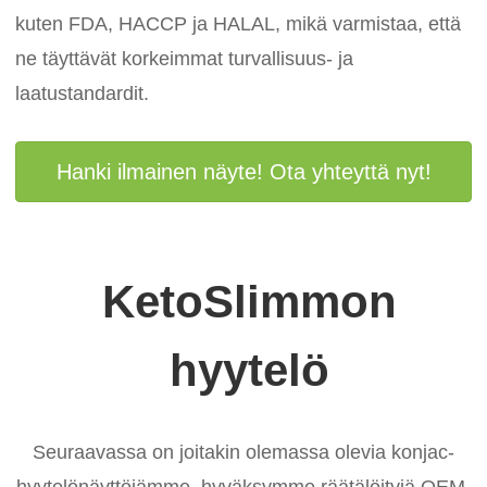
kuten FDA, HACCP ja HALAL, mikä varmistaa, että
ne täyttävät korkeimmat turvallisuus- ja
laatustandardit.
Hanki ilmainen näyte! Ota yhteyttä nyt!
KetoSlimmon
hyytelö
Seuraavassa on joitakin olemassa olevia konjac-
hyytelönäyttöjämme, hyväksymme räätälöityjä OEM-