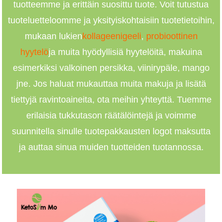
tuotteemme ja erittäin suosittu tuote. Voit tutustua
tuoteluetteloomme ja yksityiskohtaisiin tuotetietoihin,
mukaan lukien
kollageenigeeli
,
probioottinen
hyytelö
ja muita hyödyllisiä hyytelöitä, makuina
esimerkiksi valkoinen persikka, viinirypäle, mango
jne. Jos haluat mukauttaa muita makuja ja lisätä
tiettyjä ravintoaineita, ota meihin yhteyttä. Tuemme
erilaisia ​​tukkutason räätälöintejä ja voimme
suunnitella sinulle tuotepakkausten logot maksutta
ja auttaa sinua muiden tuotteiden tuotannossa.