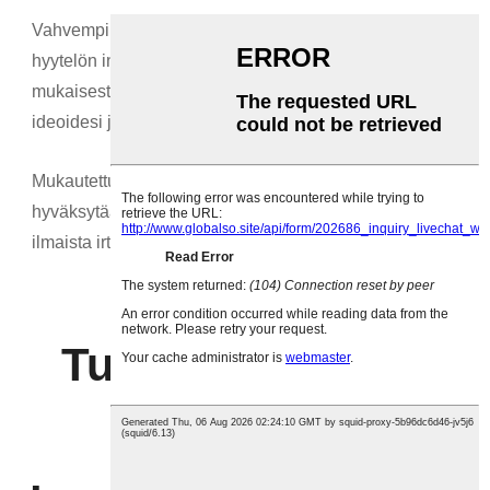
Vahvempi tutkimus- ja kehitystyö: Pidämme konjac-
hyytelön innovaatiot jatkuvasti markkinoiden trendien
mukaisesti. On ok tehdä tutkimus- ja kehitystyötä
ideoidesi ja neuvojesi pohjalta.
Mukautettu ja tukkumyynti: OEM/ODM/SKD-tilaukset
hyväksytään. LOGOn tai väripakkausten tulostaminen on
ilmaista irtotilauksille.
Tukkumyynnissä
räätälöityjä