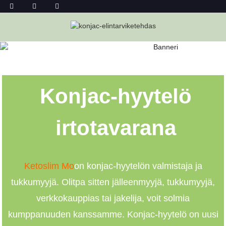
TUKKU KONJAC-HYYTELÖ
Kotiin
Tukku Konjac-Hyytelö
Konjac-hyytelö
irtotavarana
Ketoslim Mo
on konjac-hyytelön valmistaja ja
tukkumyyjä. Olitpa sitten jälleenmyyjä, tukkumyyjä,
verkkokauppias tai jakelija, voit solmia
kumppanuuden kanssamme. Konjac-hyytelö on uusi