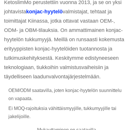
KetoslimMo perustettiin vuonna 2013, ja se on yksi
johtavista
konjac-hyytelö
valmistajat, tehtaat ja
toimittajat Kiinassa, jotka ottavat vastaan ​​OEM-,
ODM- ja OBM-tilauksia. On ammattimainen konjac-
hyytelön tukkumyyjä. Meillä on runsaasti kokemusta
erityyppisten konjac-hyytelöiden tuotannosta ja
tutkimuskehityksestä. Keskitymme edistyneeseen
teknologiaan, tiukkoihin valmistusvaiheisiin ja
täydelliseen laadunvalvontajärjestelmään.
OEM/ODM saatavilla, joten konjac-hyytelön suunnittelu
on vapaata.
Ei MOQ-rajoituksia vähittäismyyjille, tukkumyyjille tai
jakelijoille.
Mukauttaminen on saatavilla.