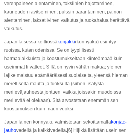
verenpaineen alentaminen, toksiinien hajottaminen,
kauneuden ravitseminen, pulssin parantaminen, painon
alentaminen, laksatiivinen vaikutus ja ruokahalua herättävä
vaikutus.
Japanilaisessa keittiössä
konjakki
(konnyaku) esiintyy
ruoissa, kuten odenissa. Se on tyypillisesti
harmaalaikkuista ja koostumukseltaan kiinteämpää kuin
useimmat liivatteet. Sillä on hyvin vähän makua; yleinen
lajike maistuu epämääräisesti suolaiselta, yleensä hieman
merelliseltä maulta ja tuoksulta (siihen lisätystä
merileväjauheesta johtuen, vaikka joissakin muodoissa
merilevää ei olekaan). Sitä arvostetaan enemmän sen
koostumuksen kuin maun vuoksi.
Japanilainen konnyaku valmistetaan sekoittamalla
konjac-
jauho
vedellä ja kalkkivedellä.[6] Hijikiä lisätään usein sen