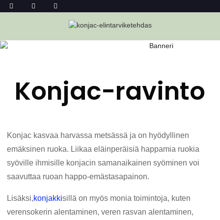
RESEPTIT
Kotiin
Reseptit
Konjac-ravinto
Konjac kasvaa harvassa metsässä ja on hyödyllinen
emäksinen ruoka. Liikaa eläinperäisiä happamia ruokia
syöville ihmisille konjacin samanaikainen syöminen voi
saavuttaa ruoan happo-emästasapainon.
Lisäksi,
konjakki
sillä on myös monia toimintoja, kuten
verensokerin alentaminen, veren rasvan alentaminen,