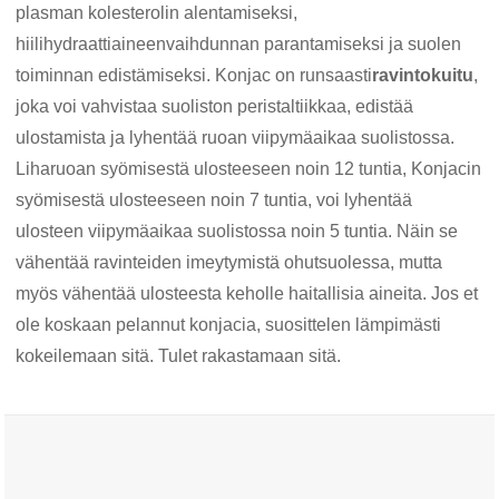
plasman kolesterolin alentamiseksi,
hiilihydraattiaineenvaihdunnan parantamiseksi ja suolen
toiminnan edistämiseksi. Konjac on runsaasti
ravintokuitu
,
joka voi vahvistaa suoliston peristaltiikkaa, edistää
ulostamista ja lyhentää ruoan viipymäaikaa suolistossa.
Liharuoan syömisestä ulosteeseen noin 12 tuntia, Konjacin
syömisestä ulosteeseen noin 7 tuntia, voi lyhentää
ulosteen viipymäaikaa suolistossa noin 5 tuntia. Näin se
vähentää ravinteiden imeytymistä ohutsuolessa, mutta
myös vähentää ulosteesta keholle haitallisia aineita. Jos et
ole koskaan pelannut konjacia, suosittelen lämpimästi
kokeilemaan sitä. Tulet rakastamaan sitä.