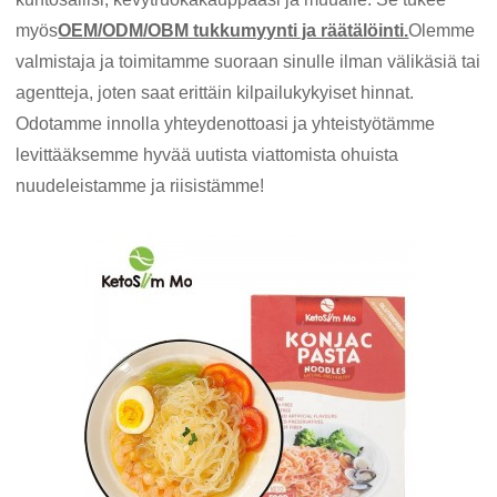
myös
OEM/ODM/OBM tukkumyynti ja räätälöinti.
Olemme
valmistaja ja toimitamme suoraan sinulle ilman välikäsiä tai
agentteja, joten saat erittäin kilpailukykyiset hinnat.
Odotamme innolla yhteydenottoasi ja yhteistyötämme
levittääksemme hyvää uutista viattomista ohuista
nuudeleistamme ja riisistämme!