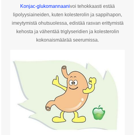
Konjac-glukomannaani
voi tehokkaasti estää
lipolyysiaineiden, kuten kolesterolin ja sappihapon,
imeytymistä ohutsuolessa, edistää rasvan erittymistä
kehosta ja vähentää triglyseridien ja kolesterolin
kokonaismäärää seerumissa.