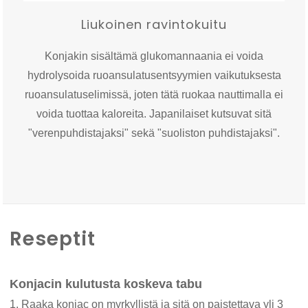
Liukoinen ravintokuitu
Konjakin sisältämä glukomannaania ei voida
hydrolysoida ruoansulatusentsyymien vaikutuksesta
ruoansulatuselimissä, joten tätä ruokaa nauttimalla ei
voida tuottaa kaloreita. Japanilaiset kutsuvat sitä
"verenpuhdistajaksi" sekä "suoliston puhdistajaksi".
Reseptit
Konjacin kulutusta koskeva tabu
1. Raaka konjac on myrkyllistä ja sitä on paistettava yli 3