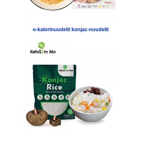
o-kalorinuudelit konjac-nuudelit