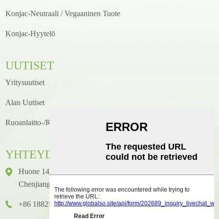
Konjac-Neutraali / Vegaaninen Tuote
Konjac-Hyytelö
UUTISET
Yritysuutiset
Alan Uutiset
Ruoanlaitto-/reseptiuutiset
YHTEYDENOTTO
Huone 1416, Kerros 14, Junhao International Building, Nro 2,
Chenjiang Zhongkai Avenue, Huicheng District, Huizhou City
+86 18825458362