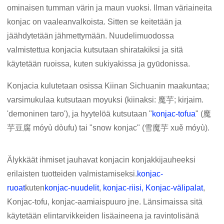
ominaisen tumman värin ja maun vuoksi. Ilman väriaineita
konjac on vaaleanvalkoista. Sitten se keitetään ja
jäähdytetään jähmettymään. Nuudelimuodossa
valmistettua konjacia kutsutaan shiratakiksi ja sitä
käytetään ruoissa, kuten sukiyakissa ja gyūdonissa.
Konjacia kulutetaan osissa Kiinan Sichuanin maakuntaa;
varsimukulaa kutsutaan moyuksi (kiinaksi: 魔芋; kirjaim.
'demoninen taro'), ja hyytelöä kutsutaan "
konjac-tofua
" (魔
芋豆腐 móyù dòufu) tai "snow konjac" (雪魔芋 xuě móyù).
Älykkäät ihmiset jauhavat konjacin konjakkijauheeksi
erilaisten tuotteiden valmistamiseksi.
konjac-
ruoat
kuten
konjac-nuudelit
,
konjac-riisi,
Konjac-välipalat
,
Konjac-tofu, konjac-aamiaispuuro jne. Länsimaissa sitä
käytetään elintarvikkeiden lisäaineena ja ravintolisänä