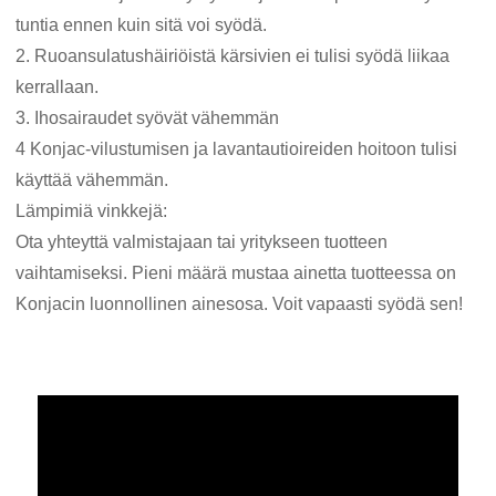
tuntia ennen kuin sitä voi syödä.
2. Ruoansulatushäiriöistä kärsivien ei tulisi syödä liikaa
kerrallaan.
3. Ihosairaudet syövät vähemmän
4 Konjac-vilustumisen ja lavantautioireiden hoitoon tulisi
käyttää vähemmän.
Lämpimiä vinkkejä:
Ota yhteyttä valmistajaan tai yritykseen tuotteen
vaihtamiseksi. Pieni määrä mustaa ainetta tuotteessa on
Konjacin luonnollinen ainesosa. Voit vapaasti syödä sen!