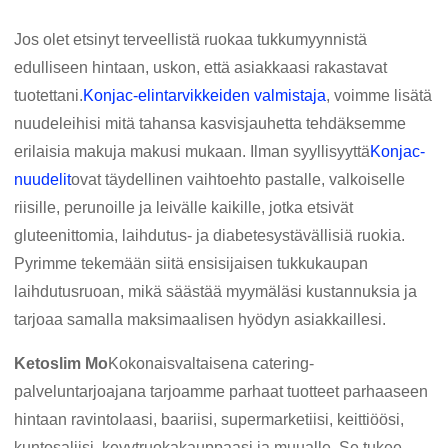
Jos olet etsinyt terveellistä ruokaa tukkumyynnistä
edulliseen hintaan, uskon, että asiakkaasi rakastavat
tuotettani.
Konjac-elintarvikkeiden valmistaja
, voimme lisätä
nuudeleihisi mitä tahansa kasvisjauhetta tehdäksemme
erilaisia ​​makuja makusi mukaan. Ilman syyllisyyttä
Konjac-
nuudelit
ovat täydellinen vaihtoehto pastalle, valkoiselle
riisille, perunoille ja leivälle kaikille, jotka etsivät
gluteenittomia, laihdutus- ja diabetesystävällisiä ruokia.
Pyrimme tekemään siitä ensisijaisen tukkukaupan
laihdutusruoan, mikä säästää myymäläsi kustannuksia ja
tarjoaa samalla maksimaalisen hyödyn asiakkaillesi.
Ketoslim Mo
Kokonaisvaltaisena catering-
palveluntarjoajana tarjoamme parhaat tuotteet parhaaseen
hintaan ravintolaasi, baariisi, supermarketiisi, keittiöösi,
kuntosaliisi, kevytruokakauppaasi ja muualle. Se tukee