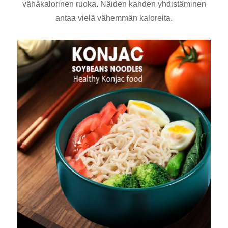
vähäkalorinen ruoka. Näiden kahden yhdistäminen
antaa vielä vähemmän kaloreita.