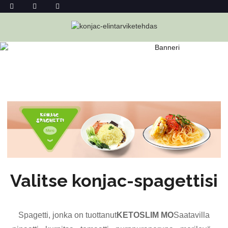
KONJAC-SPAGETIN TUKKUMYYNTI
Kotiin
Konjac-Spagetin Tukkumyynti
Valitse konjac-spagettisi
Spagetti, jonka on tuottanut
KETOSLIM MO
Saatavilla