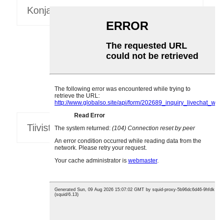
Konjac-nuudelien pussittaminen
Tiivistys