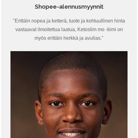
Shopee-alennusmyynnit
"Erittäin nopea ja ketterä, tuote ja kohtuullinen hinta
vastaavat ilmoitettua laatua, Ketoslim mo -tiimi on
myös erittäin herkkä ja avulias."