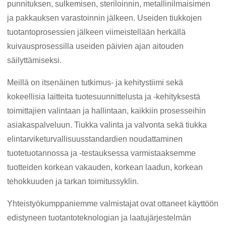
punnituksen, sulkemisen, steriloinnin, metallinilmaisimen
ja pakkauksen varastoinnin jälkeen. Useiden tiukkojen
tuotantoprosessien jälkeen viimeistellään herkällä
kuivausprosessilla useiden päivien ajan aitouden
säilyttämiseksi.
Meillä on itsenäinen tutkimus- ja kehitystiimi sekä
kokeellisia laitteita tuotesuunnittelusta ja -kehityksestä
toimittajien valintaan ja hallintaan, kaikkiin prosesseihin
asiakaspalveluun. Tiukka valinta ja valvonta sekä tiukka
elintarviketurvallisuusstandardien noudattaminen
tuotetuotannossa ja -testauksessa varmistaaksemme
tuotteiden korkean vakauden, korkean laadun, korkean
tehokkuuden ja tarkan toimitussyklin.
Yhteistyökumppaniemme valmistajat ovat ottaneet käyttöön
edistyneen tuotantoteknologian ja laatujärjestelmän