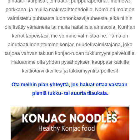
pinaatti-, kurpitsa-, tomaatti-, purppuraperuna-, merilevä-,
porkkana- ja muilla makuvaihtoehdoilla. Nämä eri maut on
valmistettu puhtaasta luonnonkasvijauheesta, eikä niihin
ole lisätty väriaineita tai muita haitallisia ainesosia. Kunhan
kerrot tarpeistasi, me voimme valmistaa ne. Tämä on
ainutlaatuinen etumme konjac-nuudelivalmistajana, joka
tarjoaa vahvan takuun konjac-ruoan tukkumyyntipalveluille.
Haluamme olla yhden pysähdyksen kauppasi kaikille
keittiötarvikkeillesi ja tukkumyyntitarpeillesi!
Ota meihin pian yhteyttä, jos haluat ottaa vastaan ​​
pieniä tukku- tai suuria tilauksia.