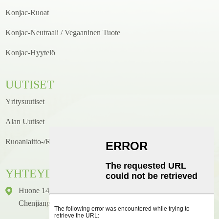
Konjac-Ruoat
Konjac-Neutraali / Vegaaninen Tuote
Konjac-Hyytelö
UUTISET
Yritysuutiset
Alan Uutiset
Ruoanlaitto-/reseptiuutiset
YHTEYDENOTTO
Huone 1416, Kerros 14, Junhao International Building, Nro 2,
Chenjiang Zhongkai Avenue, Huicheng District, Huizhou City