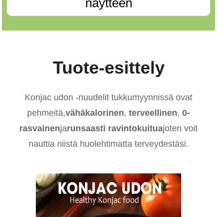
näytteen
Tuote-esittely
Konjac udon -nuudelit tukkumyynnissä ovat
pehmeitä,
vähäkalorinen
,
terveellinen
,
0-
rasvainen
ja
runsaasti ravintokuitua
joten voit
nauttia niistä huolehtimatta terveydestäsi.