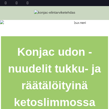
KONJAC UDON -NUUDELIT
TUKKUMYYNNISSÄ
Kotiin
Konjac Udon -nuudelit Tukkumyynnissä
Konjac udon -
nuudelit tukku- ja
räätälöityinä
ketoslimmossa