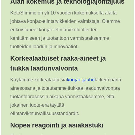
Alan kokemus ja teknologiajohtajuus
KetoSlimmo on yli 10 vuoden kokemuksella alalta
johtava konjac-elintarvikkeiden valmistaja. Olemme
erikoistuneet konjac-elintarviketuotteiden
kehittämiseen ja tuotantoon varmistaaksemme
tuotteiden laadun ja innovaatiot.
Korkealaatuiset raaka-aineet ja
tiukka laadunvalvonta
Käytämme korkealaatuisia
konjac-jauho
tärkeimpänä
ainesosana ja toteutamme tiukkaa laadunvalvontaa
tuotantoprosessin aikana varmistaaksemme, että
jokainen tuote-erä täyttää
elintarviketurvallisuusstandardit.
Nopea reagointi ja asiakastuki