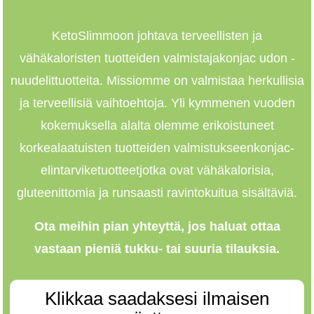
KetoSlimmo
on johtava terveellisten ja
vähäkaloristen tuotteiden valmistaja
konjac udon -
nuudelit
tuotteita. Missiomme on valmistaa herkullisia
ja terveellisiä vaihtoehtoja. Yli kymmenen vuoden
kokemuksella alalta olemme erikoistuneet
korkealaatuisten tuotteiden valmistukseen
konjac-
elintarviketuotteet
jotka ovat vähäkalorisia,
gluteenittomia ja runsaasti ravintokuitua sisältäviä.
Ota meihin pian yhteyttä, jos haluat ottaa
vastaan ​​pieniä tukku- tai suuria tilauksia.
Klikkaa saadaksesi ilmaisen