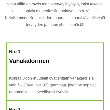
vaan niillä on myös monia terveyshyötyjä, jotka tekevät
niistä sopivia monenlaisiin ruokavalioihin. Valitse
KetoSlimmon Konjac Udon -nuudelit ja nauti täydellisestä
terveyden ja maun yhdistelmästä!
Nro 1
Vähäkalorinen
Konjac Udon -nuudelit ovat erittäin vähäkalorisia,
vain 6–12 kcal per 100 grammaa, joten ne sopivat
erinomaisesti terveellisesti syöville.
Nro 2