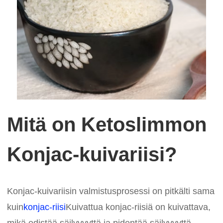
Mitä on Ketoslimmon
Konjac-kuivariisi?
Konjac-kuivariisin valmistusprosessi on pitkälti sama
kuin
konjac-riisi
Kuivattua konjac-riisiä on kuivattava,
mikä edistää säilyvyyttä ja pidentää säilyvyyttä.