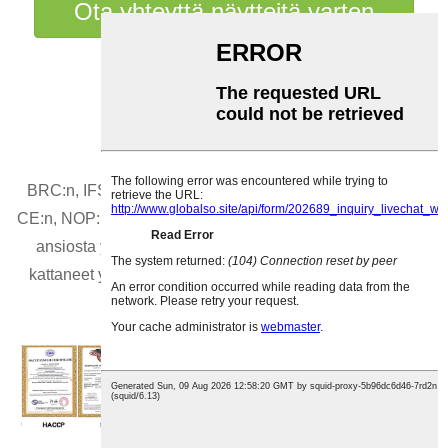
Ota yhteyttä näytteitä varten
Todistus
BRC:n, IFS:n, FDA:n, HALAL:n, KOSHER:n, HACCP:n,
CE:n, NOP:n ja muiden kansainvälisten laatusertifikaattien
ansiosta yrityksemme toimittamat konjac-tuotteet ovat
kattaneet yli 40 maata ja aluetta, kuten EU:n, Amerikan,
Kanadan, Aasian ja Afrikan.