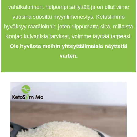
vähäkalorinen, helpompi säilyttää ja on ollut viime
vuosina suosittu myyntimenestys. Ketoslimmo
hyväksyy räätälöinnit, joten riippumatta siitä, millaista
Konjac-kuivariisiä tarvitset, voimme täyttää tarpeesi.
Ole hyvä
ota meihin yhteyttä
ilmaisia ​​näytteitä
varten.