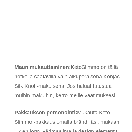
Maun mukauttaminen:
KetoSlimmo on tällä
hetkellä saatavilla vain alkuperäisenä Konjac
Silk Knot -makuisena. Jos haluat tutustua
muihin makuihin, kerro meille vaatimuksesi.
Pakkauksen personointi:
Mukauta Keto
Slimmo -pakkaus omalla brändilläsi, mukaan
lukien logo, värimaailma ja design-elementit,