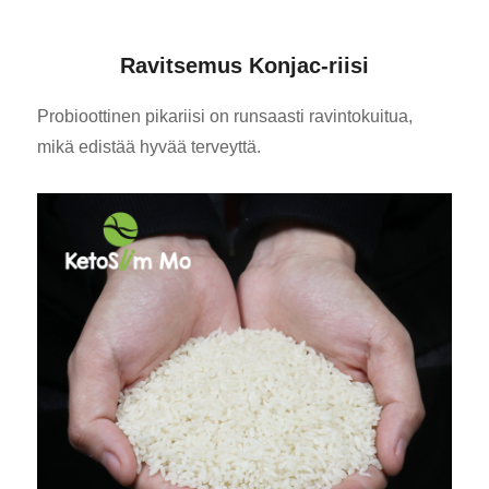
Ravitsemus Konjac-riisi
Probioottinen pikariisi on runsaasti ravintokuitua,
mikä edistää hyvää terveyttä.