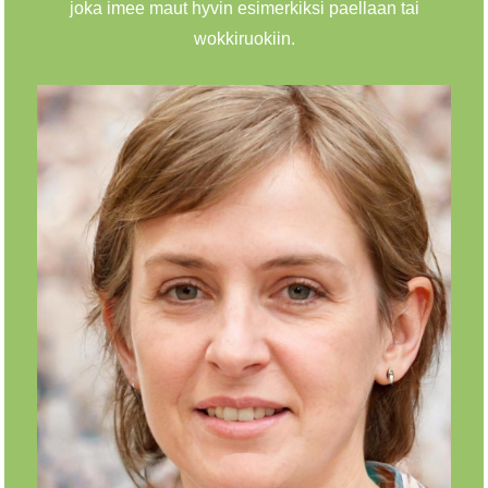
joka imee maut hyvin esimerkiksi paellaan tai
wokkiruokiin.