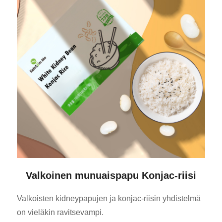
Valkoinen munuaispapu Konjac-riisi
Valkoisten kidneypapujen ja konjac-riisin yhdistelmä
on vieläkin ravitsevampi.