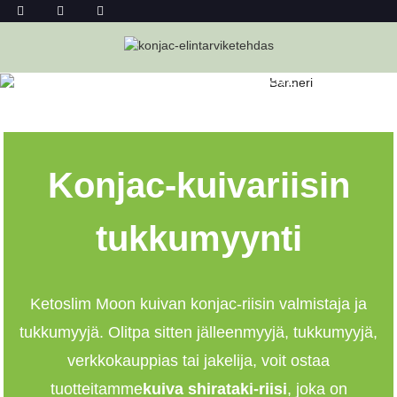
KUIVA KONJAC-RIISI
TUKKUMYYNNISSÄ
Kotiin
Kuiva Konjac-Riisi Tukkumyynnissä
Konjac-kuivariisin
tukkumyynti
Ketoslim Mo
on kuivan konjac-riisin valmistaja ja
tukkumyyjä. Olitpa sitten jälleenmyyjä, tukkumyyjä,
verkkokauppias tai jakelija, voit ostaa
tuotteitamme
kuiva shirataki-riisi
, joka on