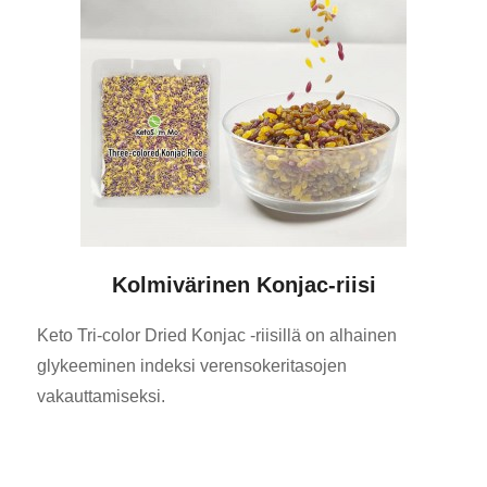
Kolmivärinen Konjac-riisi
Keto Tri-color Dried Konjac -riisillä on alhainen
glykeeminen indeksi verensokeritasojen
vakauttamiseksi.