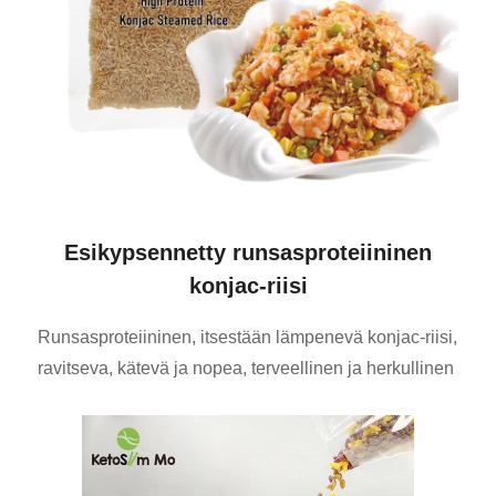
Esikypsennetty runsasproteiininen
konjac-riisi
Runsasproteiininen, itsestään lämpenevä konjac-riisi,
ravitseva, kätevä ja nopea, terveellinen ja herkullinen