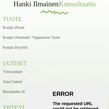
Hanki Ilmainen
Konsultaatio
TUOTE
Konjac-Ruoat
Konjac-Neutraali / Vegaaninen Tuote
Konjac-Hyytelö
UUTISET
Yritysuutiset
Alan Uutiset
Ruoanlaitto-/reseptiuutiset
YHTEYDENOTTO