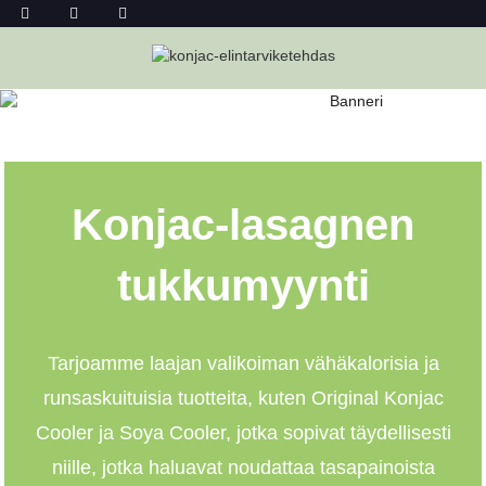
KONJAC-LASAGNEN TUKKUMYYNTI
Kotiin
Konjac-Lasagnen Tukkumyynti
Konjac-lasagnen
tukkumyynti
Tarjoamme laajan valikoiman vähäkalorisia ja
runsaskuituisia tuotteita, kuten Original Konjac
Cooler ja Soya Cooler, jotka sopivat täydellisesti
niille, jotka haluavat noudattaa tasapainoista