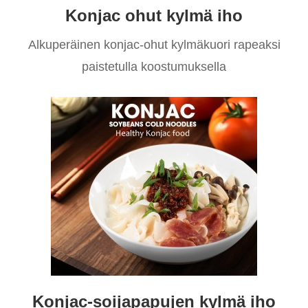
Konjac ohut kylmä iho
Alkuperäinen konjac-ohut kylmäkuori rapeaksi
paistetulla koostumuksella
Konjac-soijapapujen kylmä iho