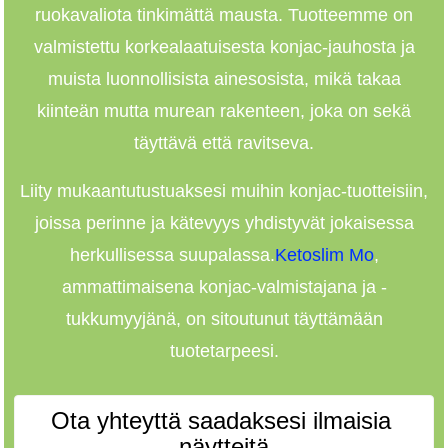
ruokavaliota tinkimättä mausta. Tuotteemme on
valmistettu korkealaatuisesta konjac-jauhosta ja
muista luonnollisista ainesosista, mikä takaa
kiinteän mutta murean rakenteen, joka on sekä
täyttävä että ravitseva.
Liity mukaan
tutustuaksesi muihin konjac-tuotteisiin,
joissa perinne ja kätevyys yhdistyvät jokaisessa
herkullisessa suupalassa.
Ketoslim Mo
,
ammattimaisena konjac-valmistajana ja -
tukkumyyjänä, on sitoutunut täyttämään
tuotetarpeesi.
Ota yhteyttä saadaksesi ilmaisia ​​
näytteitä