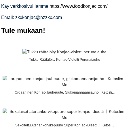
Käy verkkosivuillamme:
https://www.foodkonjac.com/
Email: zkxkonjac@hzzkx.com
Tule mukaan!
Tukku Räätälöity Konjac-Violetti Perunajauhe
Orgaaninen Konjac-Jauheuute, Glukomannaanijauho | Ketosli...
Sekoitettu Ateriankorvikepuuro Super Konjac -dieetti 丨Ketosl...