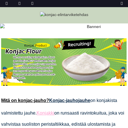
KONJAC-JAUHO
Kotiin
Konjac-Ruoat
Konjac-Jauho
Mitä on konjac-jauho?
Konjac-jauhojauhe
on konjakista
valmistettu jauhe.
Konjakki
on runsaasti ravintokuitua, joka voi
vahvistaa suoliston peristaltiikkaa, edistää ulostamista ja