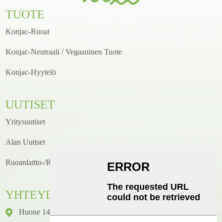
TUOTE
Konjac-Ruoat
Konjac-Neutraali / Vegaaninen Tuote
Konjac-Hyytelö
UUTISET
Yritysuutiset
Alan Uutiset
Ruoanlaitto-/reseptiuutiset
YHTEYDENOTTO
Huone 1416, Kerros 14, Junhao International Building, Nro 2,