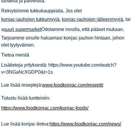
tuotteita ja palveluita.
Rekrytoimme tukkukauppiaita. Jos olet
konjac-jauhojen tukkumyyjä
,
konjac-jauhojen jälleenmyyjä
, tai
a
suuri supermarket
Odotamme innolla, että pääset mukaan.
Tarjoamme sinulle haluamasi konjac-jauhon hintaan, johon
olet tyytyväinen.
Tietoa meistä
Lisätietoja yrityksestä: https://www.youtube.com/watch?
v=3NGaNcXGDP0&t=1s
Lue lisää reseptejä:
www.foodkonjac.com/reseptit
Tutustu lisää tuotteisiin:
https://www.foodkonjac.com/konjac-foods/
Lue lisää konjac-tietoa:
https://www.foodkonjac.com/news/