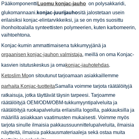
Pääkomponentti
Luomu konjac-jauho
on polysakkaridi,
glukomannaani.
konjac-juurijauho
sitä jalostetaan usein
erilaisiksi konjac-elintarvikkeiksi, ja se on myös suosittu
ihonhoitoalalla synteettisten polymeerien, kuten karbomeerin,
vaihtoehtona.
Konjac-kumin ammattimaisena tukkumyyjänä ja
orgaanisen konjac-jauhon valmistaja
, meillä on oma Konjac-
kasvien istutuskeskus ja oma
konjac-jauhotehdas
.
Ketoslim Mo
on sitoutunut tarjoamaan asiakkaillemme
parhaita Konjac-tuotteita
Samalla voimme tarjota räätälöityjä
ratkaisuja, jotka täyttävät täysin tarpeesi. Tarjoamme
räätälöityjä OEM/ODM/OBM-tukkumyyntipalveluita ja
räätälöityjä ruokapalveluita erilaisilla logoilla, pakkauksilla ja
määrillä asiakkaan vaatimusten mukaisesti. Voimme myös
tarjota sinulle ilmaisia ​​pakkaussuunnittelupalveluita, ilmaisia ​​
näytteitä, ilmaisia ​​pakkausmateriaaleja sekä ostaa muita