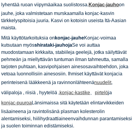
lyhentää ruoan viipymäaikaa suolistossa.
Konjac-jauho
on
jauhe, joka valmistetaan murskaamalla konjac-kasvin
tärkkelyspitoisia juuria. Kasvi on kotoisin useista Itä-Aasian
maista.
Mitä käyttötarkoituksia on
konjac-jauhe
Konjac-voimaa
kutsutaan myös
shirataki-jauhoja
Se voi auttaa
muodostamaan kirkkaita, stabiileja geelejä, jotka säilyttävät
pehmeän ja miellyttävän tuntuman ilman tahmeutta, samalla
tarjoten puhtaan, kasvipohjaisen ainesosavaihtoehdon, joka
vetoaa luonnollisiin ainesosiin. Ihmiset käyttävät konjacia
perinteisenä lääkkeenä ja ravinnonlähteenä
nuudelit
,
välipaloja , riisiä , hyytelöä ,
konjac-kastike
、
pirtelö
ja
konjac-puuroa
Länsimaissa sitä käytetään elintarvikkeiden
lisäaineena ja ravintolisänä plasman kolesterolin
alentamiseksi, hiilihydraattiaineenvaihdunnan parantamiseksi
ja suolen toiminnan edistämiseksi.